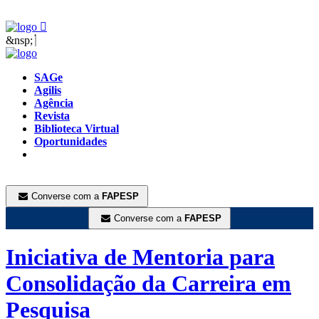
&nsp;
SAGe
Agilis
Agência
Revista
Biblioteca Virtual
Oportunidades
Converse com a
FAPESP
Converse com a
FAPESP
Iniciativa de Mentoria para
Consolidação da Carreira em
Pesquisa